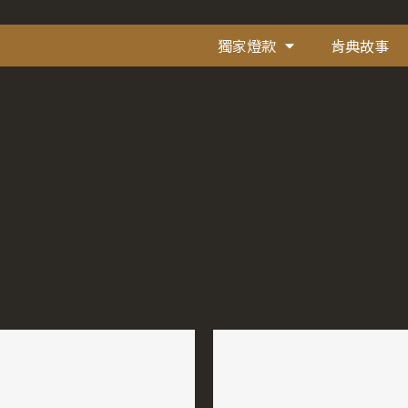
獨家燈款
肯典故事