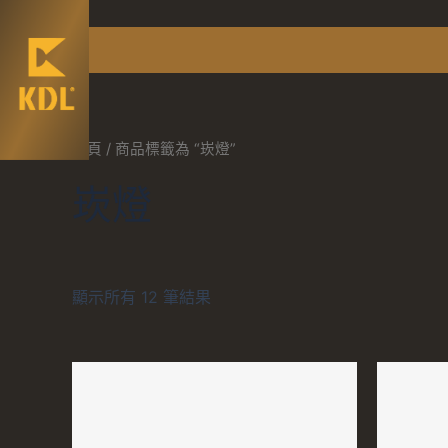
首頁
/ 商品標籤為 “崁燈”
崁燈
顯示所有 12 筆結果