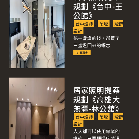
規劃《台中-王
公館》
台中燈飾
,
吊燈
,
燈飾
設計
花一盞燈的錢，卻買了
三盞燈回來的概念
居家照明提案
規劃《高雄大
無疆-林公舘》
台中燈飾
,
吊燈
,
燈飾
設計
人人都可以使用專業的
燈飾，只要把過度裝潢