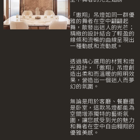
「遨翔」吊燈如同一群優
雅的舞者在空中翩翩起
舞，散發出迷人的光芒；
精緻的設計結合了輕盈的
線條和流暢的曲線呈現出
一種動感和流動感。
透過精心選用的材質和燈
光設計，「遨翔」吊燈創
造出柔和而溫暖的照明效
果，營造出一個迷人而夢
幻的氛圍。
無論是用於客廳、餐廳還
是卧室，這款吊燈都能為
空間增添獨特的藝術氛
圍，讓您感受到光的魅力
和舞者在空中自由翱翔的
優雅美感。