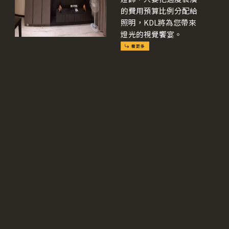
的費用預算比例分配給
照明，KDL將為您帶來
燈光的視覺饗宴。
document.getElementById('toggleSection1').addEventList
ener('click', function() {
document.querySelector('.elementor-element-
e241168').style.display = 'block';
document.querySelector('.elementor-element-
7baf5a2').style.display = 'none'; });
document.getElementById('toggleSection2').addEventList
ener('click', function() {
document.querySelector('.elementor-element-
e241168').style.display = 'none';
document.querySelector('.elementor-element-
7baf5a2').style.display = 'block'; });