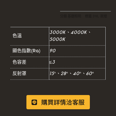
分類
基礎照明
標籤
316
,
崁燈
3000K、4000K、
色溫
5000K
顯色指數(Ra)
90
色容差
≤3
反射罩
15°、28°、40°、60°
購買詳情洽客服