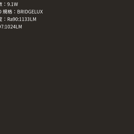
：9.1W
D 規格：BRIDGELUX
：Ra90:1133LM
97:1024LM