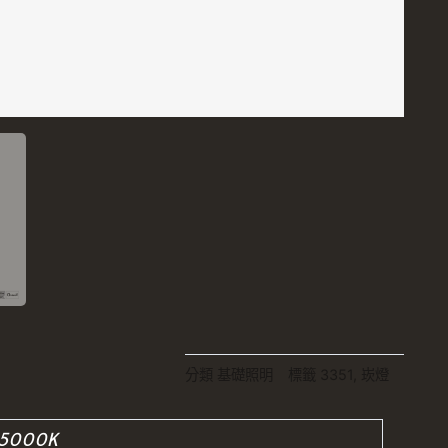
分類
基礎照明
標籤
3351
,
崁燈
5000K