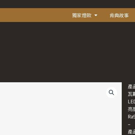
獨家燈款
肯典故事
產品
瓦數
LE
亮度
Ra
–
產品