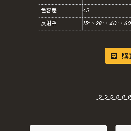
色容差
≤3
反射罩
15°、28°、40°、60
購