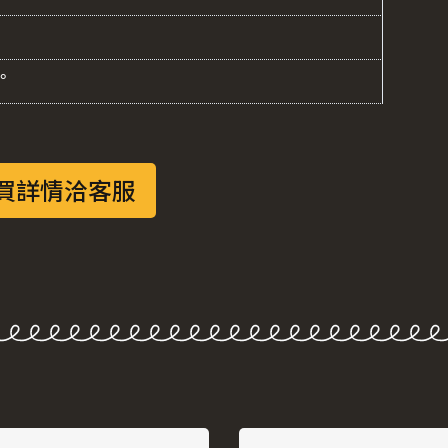
°
買詳情洽客服