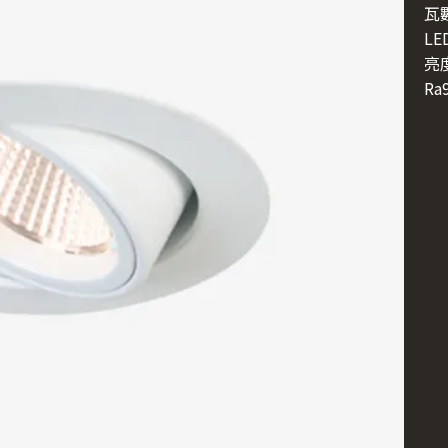
瓦數
LE
亮度
Ra