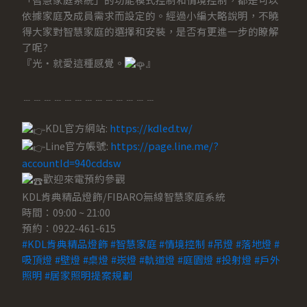
依據家庭及成員需求而設定的。經過小編大略說明，不曉
得大家對智慧家庭的選擇和安裝，是否有更進一步的瞭解
了呢?
『光‧就愛這種感覺。
』
﹍﹍﹍﹍﹍﹍﹍﹍﹍﹍﹍﹍﹍
KDL官方網站:
https://kdled.tw/
Line官方帳號:
https://page.line.me/?
accountId=940cddsw
歡迎來電預約參觀
KDL肯典精品燈飾/FIBARO無線智慧家庭系統
時間：09:00 ~ 21:00
預約：0922-461-615
#KDL肯典精品燈飾
#智慧家庭
#情境控制
#吊燈
#落地燈
#
吸頂燈
#壁燈
#桌燈
#崁燈
#軌道燈
#庭園燈
#投射燈
#戶外
照明
#居家照明提案規劃