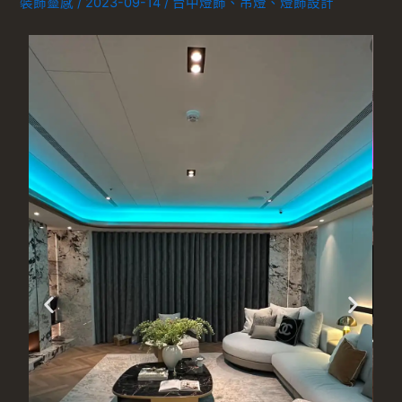
裝飾靈感
/
2023-09-14
/
台中燈飾
、
吊燈
、
燈飾設計