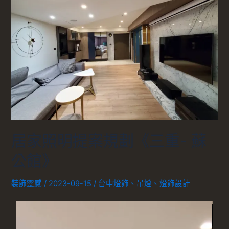
居家照明提案規劃《三重- 蘇
公館》
裝飾靈感
/
2023-09-15
/
台中燈飾
、
吊燈
、
燈飾設計