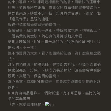
的小小客戶，KDL卻用這樣無比的熱情，用最快的速度來
討論、並確認所有細節，來確保所有事情能完美被進行。
這對我來說，這並不是一個「燈具買賣交易」，而是一個
「燈具作品」呈現的過程….
服務也遠遠超過這些燈的價值….
安裝完畢，點燈的那一剎那，整個居家氛圍，彷彿鍍上了
一層高貴的黃金膜，內心真的非常感動又幸褔….
這也才瞭解到，KDL一直告訴我的，我們的燈具照明，就
是和別人不一樣！
連不懂燈具的太太，看了也說終於知道，為什麼我這麼堅
持….
甚至來拍攝照片的攝影師，也特別告訴我，他幾乎沒看過
這麼漂亮的「燈色」。這次的裝潢過程，讓我體會專業的
照明，真是的一個空間的靈魂。
真心希望，您和KDL聊聊燈，您會感受與體會到我的上述
過程。
KDL肯典精品燈飾 – 一個對於燈，有不可思議、無比的熱
情的專業廠商
『光‧就愛這種感覺。
』