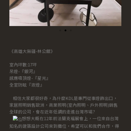
《高雄大無疆-林公舘》
室內坪數:17坪
吊燈-『銀河』
感應吸頂燈-『星光』
全室防眩『崁燈』
相信大家都很好奇，為什麼KDL是專門從事燈飾出口，
家居照明銷售歐洲，商業照明(室內照明、戶外照明)銷售
全球的公司，會在近年低調的走進台灣市場?
想想大概在12年前法蘭克褔展會上，一位來自台灣
知名的建築設計公司來到攤位，希望可以和我們合作，得