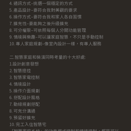
4. 通訊方式–挑選一個穩定的方式
5. 產品設計–要符合我對美觀的要求
6. 操作方式–要符合我和家人各自習慣
7. 擴充性–要能夠之後升級擴充
8. 可分權限–可依照每個人分開功能管理
9. 情境與樂趣–可以讓家庭智慧，不只是手動控制
10. 專人家庭規劃–像室內設計一樣，有專人服務
二.智慧家庭和裝潢同時考量的十大好處:
1.設計創意發想
2. 智慧燈控
3. 智慧家電控制
4. 情境設計
5. 操作介面規劃
6. 搭配設計風格
7. 動線規劃搭配
8. 可充分溝通
9. 預留好擴充
10. 完工入住智慧宅
「智慧家庭系統」的功能模式控制和情境控制，都是可以