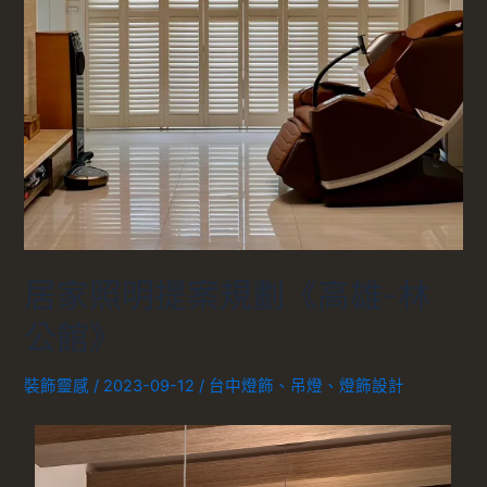
居家照明提案規劃《高雄-林
公館》
裝飾靈感
/
2023-09-12
/
台中燈飾
、
吊燈
、
燈飾設計