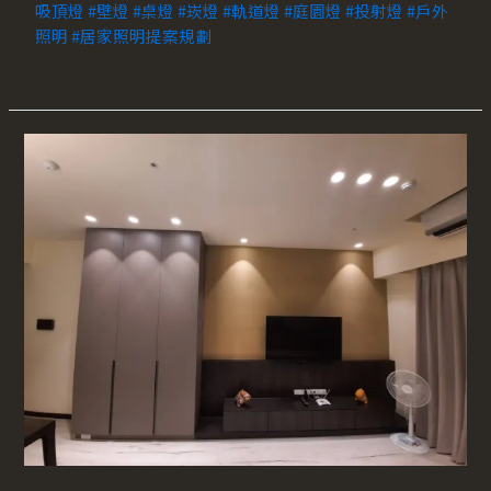
吸頂燈
#壁燈
#桌燈
#崁燈
#軌道燈
#庭園燈
#投射燈
#戶外
照明
#居家照明提案規劃