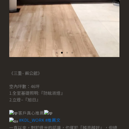
《三重- 蘇公館》
空內坪數：46坪
1.全室基礎照明:『防眩崁燈』
2.立燈–『旭日』
客戶真心推薦
#KDL_WORK
#推薦文
一直以來，對於燈光的認識，也僅於『越亮越好』，但總