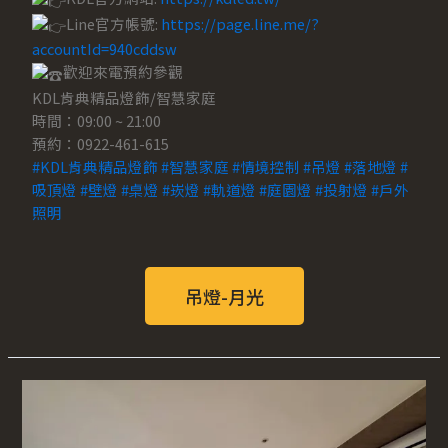
Line官方帳號:
https://page.line.me/?
accountId=940cddsw
歡迎來電預約參觀
KDL肯典精品燈飾/智慧家庭
時間：09:00 ~ 21:00
預約：0922-461-615
#KDL肯典精品燈飾
#智慧家庭
#情境控制
#吊燈
#落地燈
#
吸頂燈
#壁燈
#桌燈
#崁燈
#軌道燈
#庭園燈
#投射燈
#戶外
照明
吊燈-月光