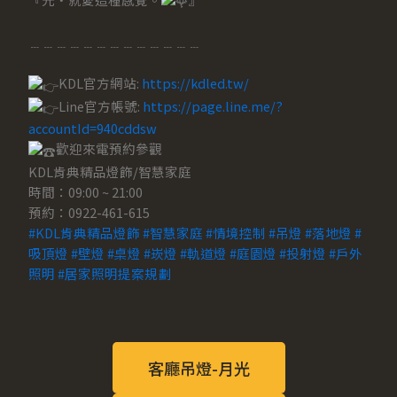
﹍﹍﹍﹍﹍﹍﹍﹍﹍﹍﹍﹍﹍
KDL官方網站:
https://kdled.tw/
Line官方帳號:
https://page.line.me/?
accountId=940cddsw
歡迎來電預約參觀
KDL肯典精品燈飾/智慧家庭
時間：09:00 ~ 21:00
預約：0922-461-615
#KDL肯典精品燈飾
#智慧家庭
#情境控制
#吊燈
#落地燈
#
吸頂燈
#壁燈
#桌燈
#崁燈
#軌道燈
#庭園燈
#投射燈
#戶外
照明
#居家照明提案規劃
客廳吊燈-月光