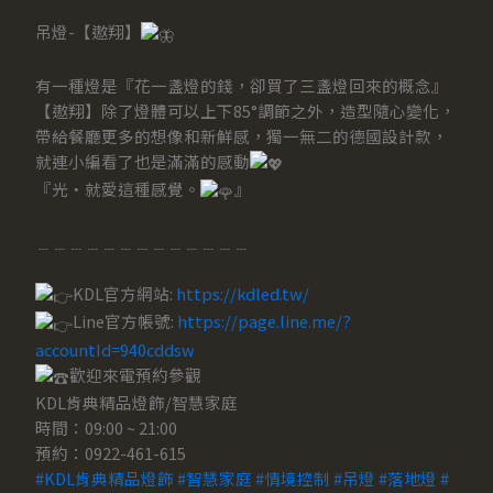
吊燈-【遨翔】
有一種燈是『花一盞燈的錢，卻買了三盞燈回來的概念』
【遨翔】除了燈體可以上下85°調節之外，造型隨心變化，
帶給餐廳更多的想像和新鮮感，獨一無二的德國設計款，
就連小編看了也是滿滿的感動
『光‧就愛這種感覺。
』
﹍﹍﹍﹍﹍﹍﹍﹍﹍﹍﹍﹍﹍
KDL官方網站:
https://kdled.tw/
Line官方帳號:
https://page.line.me/?
accountId=940cddsw
歡迎來電預約參觀
KDL肯典精品燈飾/智慧家庭
時間：09:00 ~ 21:00
預約：0922-461-615
#KDL肯典精品燈飾
#智慧家庭
#情境控制
#吊燈
#落地燈
#