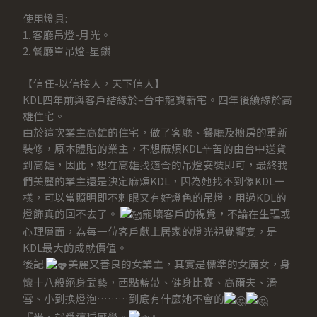
使用燈具:
1. 客廳吊燈-月光。
2. 餐廳單吊燈-星鑽
【信任-以信接人，天下信人】
KDL四年前與客戶結緣於–台中龍寶新宅。四年後續緣於高
雄住宅。
由於這次業主高雄的住宅，做了客廳、餐廳及櫥房的重新
裝修，原本體貼的業主，不想麻煩KDL辛苦的由台中送貨
到高雄，因此，想在高雄找適合的吊燈安裝即可，最終我
們美麗的業主還是決定麻煩KDL，因為她找不到像KDL一
樣，可以當照明即不剌眼又有好燈色的吊燈，用過KDL的
燈飾真的回不去了。
寵壞客戶的視覺，不論在生理或
心理層面，為每一位客戶獻上居家的燈光視覺饗宴，是
KDL最大的成就價值。
後記:
美麗又善良的女業主，其實是標準的女魔女，身
懷十八般絕身武藝，西點藍帶、健身比賽、高爾夫、滑
雪、小到換燈泡………到底有什麼她不會的
『光‧就愛這種感覺。
』