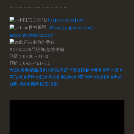
﹍﹍﹍﹍﹍﹍﹍﹍﹍﹍﹍﹍﹍
KDL官方網站:
https://kdled.tw/
Line官方帳號:
https://page.line.me/?
accountId=940cddsw
歡迎來電預約參觀
KDL肯典精品燈飾/智慧家庭
時間：09:00 ~ 21:00
預約：0922-461-615
#KDL肯典精品燈飾
#智慧家庭
#情境控制
#吊燈
#落地燈
#
吸頂燈
#壁燈
#桌燈
#崁燈
#軌道燈
#庭園燈
#投射燈
#戶外
照明
#居家照明提案規劃