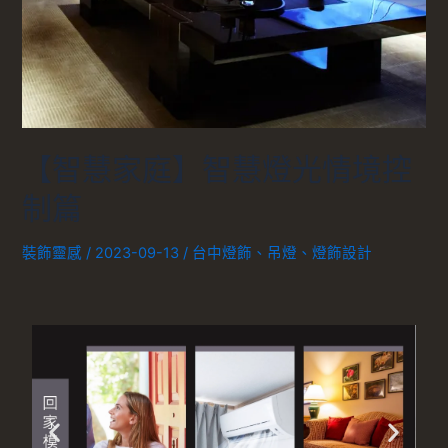
【智慧家庭】智慧燈光情境控
制篇
裝飾靈感
/
2023-09-13
/
台中燈飾
、
吊燈
、
燈飾設計