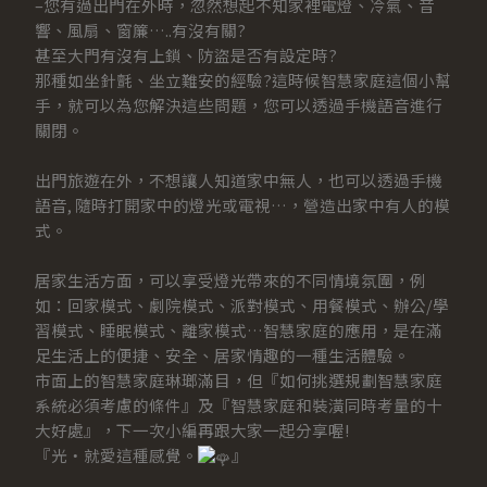
–您有過出門在外時，忽然想起不知家裡電燈、冷氣、音
響、風扇、窗簾…..有沒有關?
甚至大門有沒有上鎖、防盜是否有設定時?
那種如坐針氈、坐立難安的經驗?這時候智慧家庭這個小幫
手，就可以為您解決這些問題，您可以透過手機語音進行
關閉。
出門旅遊在外，不想讓人知道家中無人，也可以透過手機
語音, 隨時打開家中的燈光或電視…，營造出家中有人的模
式。
居家生活方面，可以享受燈光帶來的不同情境氛圍，例
如：回家模式、劇院模式、派對模式、用餐模式、辦公/學
習模式、睡眠模式、離家模式…智慧家庭的應用，是在滿
足生活上的便捷、安全、居家情趣的一種生活體驗。
市面上的智慧家庭琳瑯滿目，但『如何挑選規劃智慧家庭
系統必須考慮的條件』及『智慧家庭和裝潢同時考量的十
大好處』，下一次小編再跟大家一起分享喔!
『光‧就愛這種感覺。
』