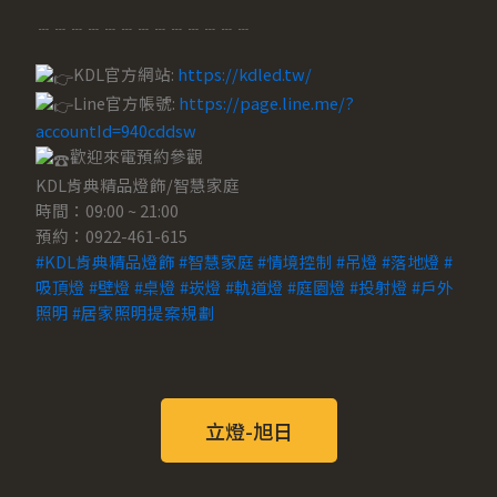
﹍﹍﹍﹍﹍﹍﹍﹍﹍﹍﹍﹍﹍
KDL官方網站:
https://kdled.tw/
Line官方帳號:
https://page.line.me/?
accountId=940cddsw
歡迎來電預約參觀
KDL肯典精品燈飾/智慧家庭
時間：09:00 ~ 21:00
預約：0922-461-615
#KDL肯典精品燈飾
#智慧家庭
#情境控制
#吊燈
#落地燈
#
吸頂燈
#壁燈
#桌燈
#崁燈
#軌道燈
#庭園燈
#投射燈
#戶外
照明
#居家照明提案規劃
立燈-旭日