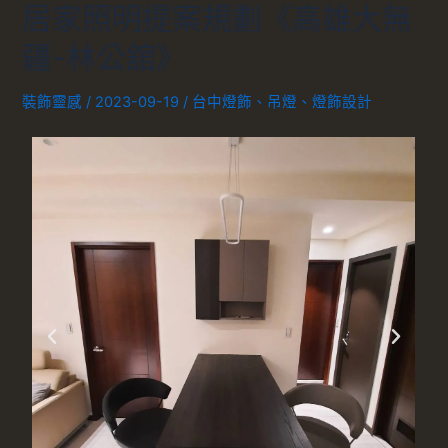
居家照明提案規劃《高雄大無
疆-林公舘》
裝飾靈感
/
2023-09-19
/
台中燈飾
、
吊燈
、
燈飾設計