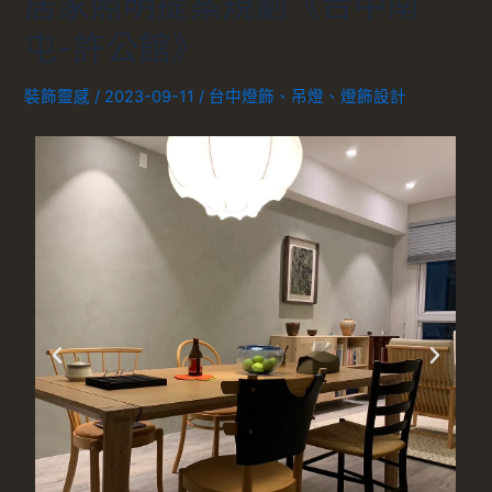
居家照明提案規劃《台中南
屯-許公館》
裝飾靈感
/
2023-09-11
/
台中燈飾
、
吊燈
、
燈飾設計