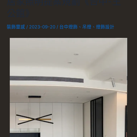
居家照明提案規劃《台中-王
公館》
裝飾靈感
/
2023-09-20
/
台中燈飾
、
吊燈
、
燈飾設計