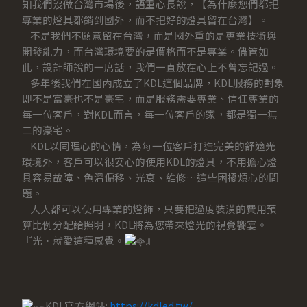
知我們沒做台灣市場後，語重心長說，【為什麼您們都把
專業的燈具都銷到國外，而不把好的燈具留在台灣】。
不是我們不願意留在台灣，而是國外重的是專業技術與
開發能力，而台灣環境要的是價格而不是專業。儘管如
此，設計師說的一席話，我們一直放在心上不曾忘記過。
多年後我們在國內成立了KDL這個品牌，KDL服務的對象
即不是富豪也不是豪宅，而是服務需要專業、信任專業的
每一位客戶，對KDL而言，每一位客戶的家，都是獨一無
二的豪宅。
KDL以同理心的心情，為每一位客戶打造完美的舒適光
環境外，客戶可以很安心的使用KDL的燈具，不用擔心燈
具容易故障、色溫偏移、光衰、維修…這些困擾煩心的問
題。
人人都可以使用專業的燈飾，只要把過度裝潢的費用預
算比例分配給照明，KDL將為您帶來燈光的視覺饗宴。
『光‧就愛這種感覺。
』
﹍﹍﹍﹍﹍﹍﹍﹍﹍﹍﹍﹍﹍
KDL官方網站:
https://kdled.tw/